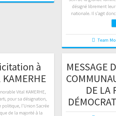
désigné librement leur
nationale. Il s’agit do
Team Mo
citation à
MESSAGE D’
al KAMERHE
COMMUNAU
DE LA
honorable Vital KAMERHE,
DÉMOCRAT
rti, pour sa désignation,
 politique, l’Union Sacrée
ue de la majorité à la