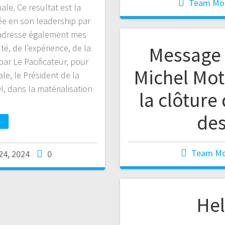
Team Mo
le. Ce resultat est la
ée en son leadership par
’adresse également mes
uté, de l’expérience, de la
Message 
par Le Pacificateur, pour
Michel Mot
e, le Président de la
, dans la matérialisation
la clôture
de
Team M
 24, 2024
0
Hel