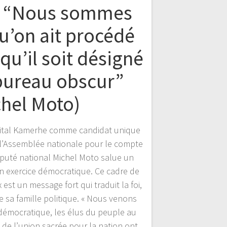
: “Nous sommes
u’on ait procédé
 qu’il soit désigné
bureau obscur”
chel Moto)
 Vital Kamerhe comme candidat unique
 l’Assemblée nationale pour le compte
éputé national Michel Moto salue un
un exercice démocratique. Ce cadre de
 est un message fort qui traduit la foi,
de sa famille politique. « Nous venons
 démocratique, les élus du peuple au
e de l’union sacrée pour la nation ont