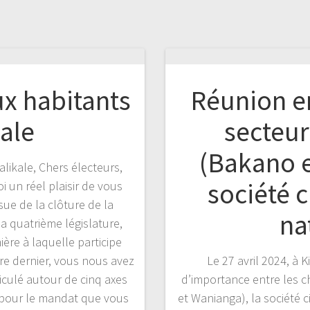
ux habitants
Réunion en
ale
secteur
(Bakano e
likale, Chers électeurs,
société c
i un réel plaisir de vous
ssue de la clôture de la
na
a quatrième législature,
ère à laquelle participe
bre dernier, vous nous avez
Le 27 avril 2024, à 
iculé autour de cinq axes
d’importance entre les c
té pour le mandat que vous
et Wanianga), la société ci