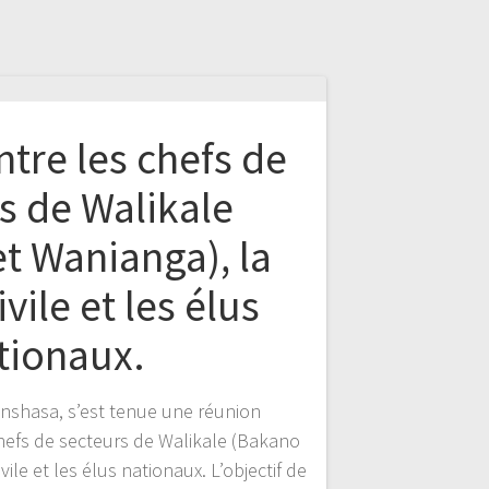
tre les chefs de
s de Walikale
t Wanianga), la
ivile et les élus
tionaux.
Kinshasa, s’est tenue une réunion
hefs de secteurs de Walikale (Bakano
vile et les élus nationaux. L’objectif de