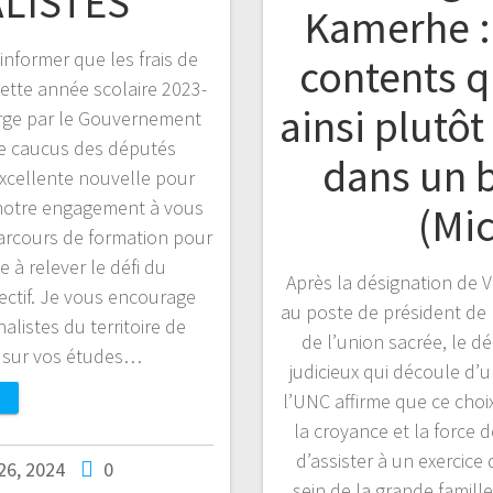
ALISTES
Kamerhe 
 informer que les frais de
contents q
cette année scolaire 2023-
ainsi plutôt
arge par le Gouvernement
tre caucus des députés
dans un 
excellente nouvelle pour
 notre engagement à vous
(Mi
arcours de formation pour
 à relever le défi du
Après la désignation de
ectif. Je vous encourage
au poste de président de
nalistes du territoire de
de l’union sacrée, le d
s sur vos études…
judicieux qui découle d’
l’UNC affirme que ce choix
la croyance et la force 
d’assister à un exercice
 26, 2024
0
sein de la grande famill